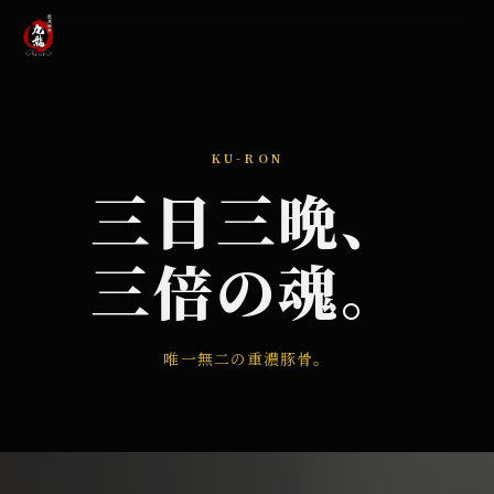
KU-RON
三日三晩、
三倍の魂。
唯一無二の重濃豚骨。