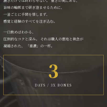
濃さだけでは終わらせない。
重さの奥にある、
旨味の輪郭まで研ぎ澄ませるために
、
一釜ごとに手間を惜しまず、
感覚と経験のすべてを注ぎ込む。
一口飲めばわかる、
圧倒的なコクと深み。
それは職人の意地と執念が
凝縮された、
「重濃」の一杯。
3
DAYS / 3X BONES